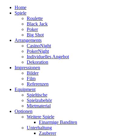
Home
Spiele
Roulette
Black Jack
Poker
Big Shot
Arrangements
CasinoNight
PokerNight
Individuelles Angebot
Dekoration
Impressionen
Bilder
Film
Referenzen
Equipment
Spieltische
Spielzubehör
Mietmaterial
Optionen
Weitere Spiele
Einarmige Banditen
Unterhaltung
Zauberer