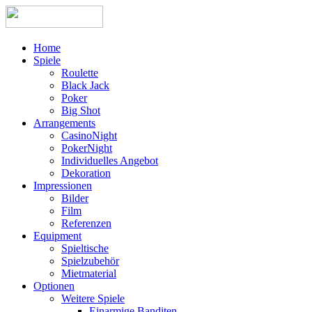
Home
Spiele
Roulette
Black Jack
Poker
Big Shot
Arrangements
CasinoNight
PokerNight
Individuelles Angebot
Dekoration
Impressionen
Bilder
Film
Referenzen
Equipment
Spieltische
Spielzubehör
Mietmaterial
Optionen
Weitere Spiele
Einarmige Banditen