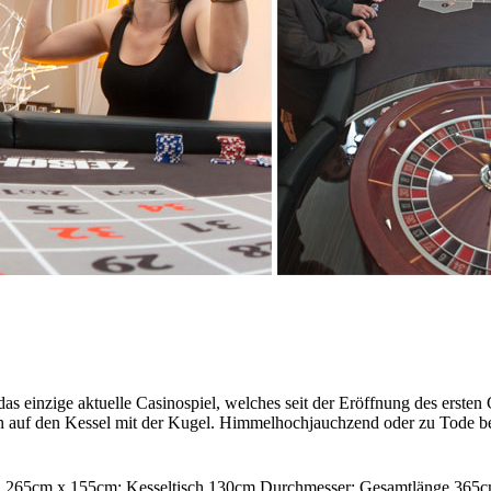
das einzige aktuelle Casinospiel, welches seit der Eröffnung des erste
auen auf den Kessel mit der Kugel. Himmelhochjauchzend oder zu Tode bet
sch 265cm x 155cm; Kesseltisch 130cm Durchmesser; Gesamtlänge 365