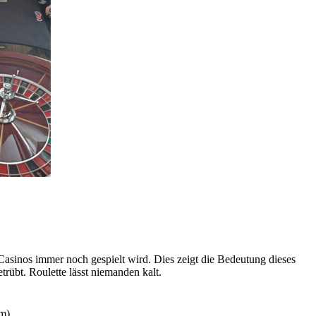
n Casinos immer noch gespielt wird. Dies zeigt die Bedeutung dieses
rübt. Roulette lässt niemanden kalt.
cm)